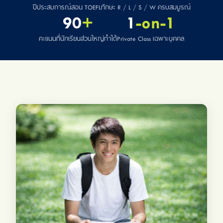
ปีประสบการณ์สอน TOEFL
ทักษะ R / L / S / W ครบสมบูรณ์
90
+
1
-on-1
คะแนนที่นักเรียนส่วนใหญ่ทำได้
Private Class เฉพาะบุคคล