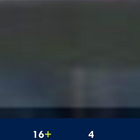
16
+
4