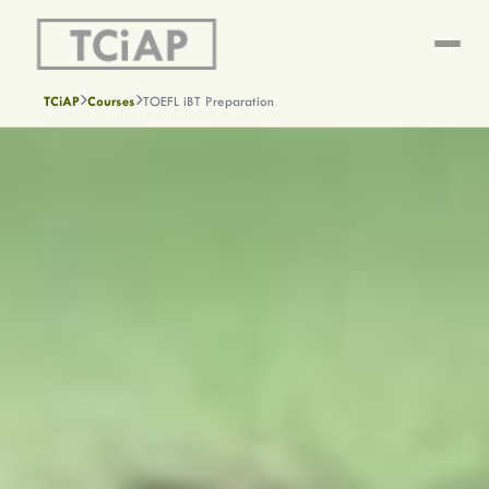
TCiAP
Courses
TOEFL iBT Preparation