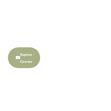
TOEIC, TOEFL, IELTS
Corporate
and CU-Tep —
Enquiry
helping students and
View
professionals achieve
Client Reviews
Programmes
the scores they need.
Contact Us
Explore
พระ
Explore
View
TOEIC
มหากรุณาธิคุณจัก
Courses
Programmes
อยู่ในใจของปวงชน
Get in
ชาวไทยตราบนิรัน
Contact
About
Touch
ดร์กาล
Us
TCiAP