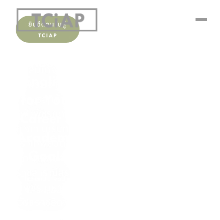
ยินดีต้อนรับสู่
TCIAP
Master
English
for Your
Career &
Academic
Goals
Thailand's leading
test preparation
institute with 25+
years of expertise in