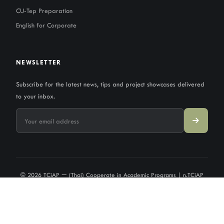
CU-Tep Preparation
English for Corporate
NEWSLETTER
Subscribe for the latest news, tips and project showcases delivered
to your inbox.
© 2026 TCiAP — (Thai) Cooperate in Academic Programs | n.TCiAP
Limited Partnership. All rights reserved.
Privacy Policy
·
Terms of Service
·
Sitemap
All third-party trademarks, logos, and brand names displayed on this website